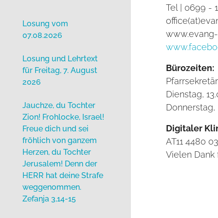
Tel | 0699 -
office(at)eva
Losung vom
www.evang-a
07.08.2026
www.facebo
Losung und Lehrtext
Bürozeiten:
für Freitag, 7. August
Pfarrsekretär
2026
Dienstag, 13.
Jauchze, du Tochter
Donnerstag, 
Zion! Frohlocke, Israel!
Digitaler Kl
Freue dich und sei
fröhlich von ganzem
AT11 4480 0
Herzen, du Tochter
Vielen Dank 
Jerusalem! Denn der
HERR hat deine Strafe
weggenommen.
Zefanja 3,14-15