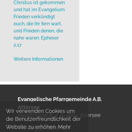
Christus ist gekommen
und hat im Evangelium
Frieden verkündigt
euch, die ihr fern wart,
und Frieden denen, die
nahe waren. Epheser
2,17
Weitere Informationen
Evangelische Pfarrgemeinde A.B.
Attersee
Wir verwenden Cookies um
Hauptstraße 6 // A-4864 Attersee
die Benutzerfreundlichkeit der
Website zu erhöhen. Mehr
Tel | 0699 - 18877427