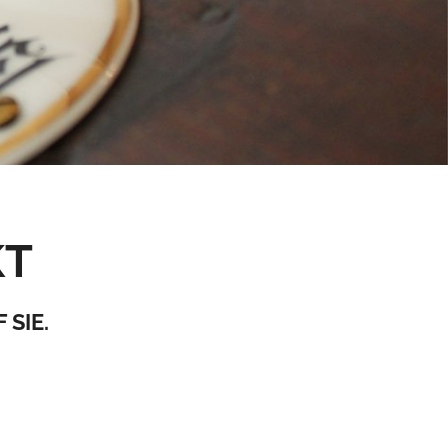
KT
 SIE.