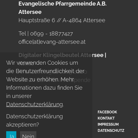
Evangelische Pfarrgemeinde A.B.
Attersee
Hauptstraße 6 // A-4864 Attersee
Tel | 0699 - 18877427
office[at]evang-attersee.at
Digitaler Klingelbeutel Attersee |
Wir verwenden Cookies um
Konto
die Benutzerfreundlichkeit der
AT11 4480 0302 0203 0000
Website zu erhöhen. Mehr
Vielen Dank für Ihre Spende
Informationen dazu finden Sie
in unserer
Datenschutzerklärung
.
FACEBOOK
Datenschutzerklärung
KONTAKT
akzeptieren?
IMPRESSUM
DATENSCHUTZ
Ja
Nein