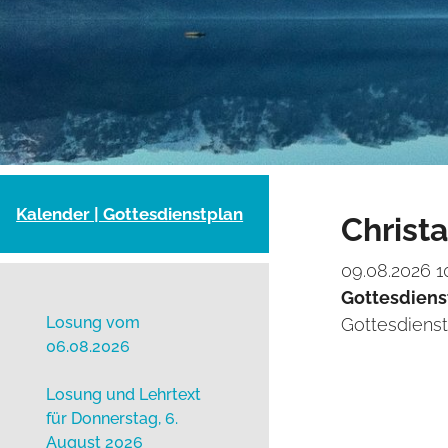
(current)
Kalender | Gottesdienstplan
Christ
09.08.2026 10
Gottesdiens
Losung vom
Gottesdienst
06.08.2026
Losung und Lehrtext
für Donnerstag, 6.
August 2026